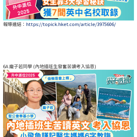
報導連結：
https://topick.hket.com/article/3975606/
6A 龐子若同學 (內地插班生發奮苦讀考入協恩)