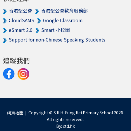
香港聖公會
香港聖公會教育服務部
CloudSAMS
Google Classroom
eSmart 2.0
Smart 小校園
Support for non-Chinese Speaking Students
追蹤我們
網頁地圖
| Copyright © S.K.H. Fung Kei Primary School 2026.
All rights reserved .
By: ctd.hk