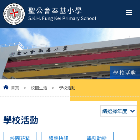
聖公會奉基小學
S.K.H. Fung Kei Primary School
學校活動
首頁
>
校園生活
>
學校活動
請選擇年度
學校活動
校園花絮
體藝快訊
學科動態