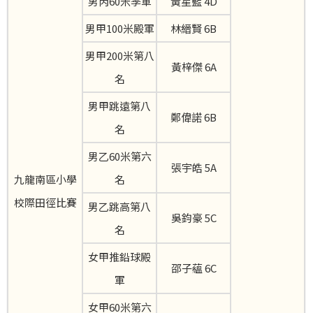
男丙60米季軍
黃星藍 4D
男甲100米殿軍
林縉賢 6B
男甲200米第八
黃梓傑 6A
名
男甲跳遠第八
鄭偉諾 6B
名
男乙60米第六
張宇皓 5A
九龍南區小學
名
校際田徑比賽
男乙跳高第八
吳鈞豪 5C
名
女甲推鉛球殿
邵子蘊 6C
軍
女甲60米第六