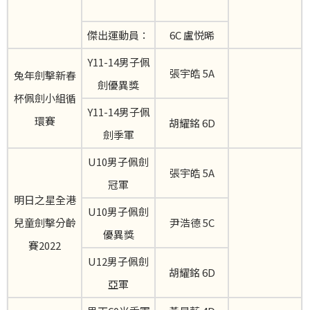
傑出運動員：
6C 盧悦晞
Y11-14男子佩
張宇皓 5A
兔年劍擊新春
劍優異獎
杯佩劍小組循
Y11-14男子佩
環賽
胡耀銘 6D
劍季軍
U10男子佩劍
張宇皓 5A
冠軍
明日之星全港
U10男子佩劍
兒童劍擊分齡
尹浩德 5C
優異獎
賽2022
U12男子佩劍
胡耀銘 6D
亞軍