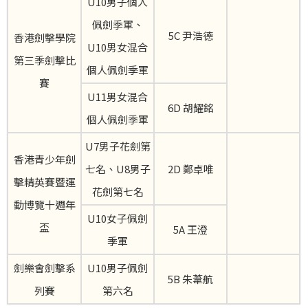
U10男子個人
佩劍季軍、
5C 尹浩德
香港劍擊學院
U10男女混合
第三季劍擊比
個人佩劍季軍
賽
U11男女混合
6D 胡耀銘
個人佩劍季軍
U7男子花劍第
香港青少年劍
七名、U8男子
2D 鄭卓唯
擊精英賽暨運
花劍第七名
動博覽十週年
U10女子佩劍
盃
5A 王澄
季軍
劍樂會劍擊系
U10男子佩劍
5B 朱葦航
列賽
第六名