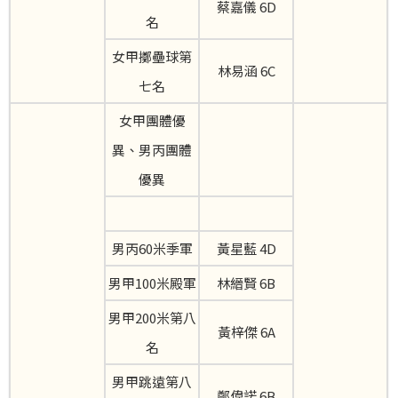
蔡嘉儀 6D
名
女甲擲壘球第
林易涵 6C
七名
女甲團體優
異、男丙團體
優異
男丙60米季軍
黃星藍 4D
男甲100米殿軍
林縉賢 6B
男甲200米第八
黃梓傑 6A
名
男甲跳遠第八
鄭偉諾 6B