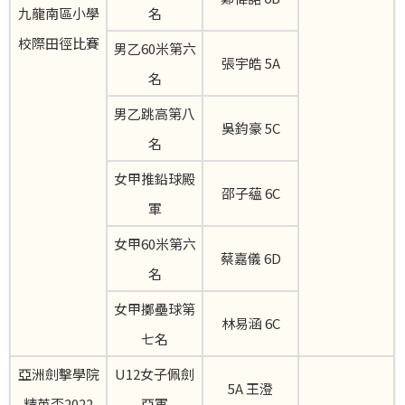
九龍南區小學
名
校際田徑比賽
男乙60米第六
張宇皓 5A
名
男乙跳高第八
吳鈞豪 5C
名
女甲推鉛球殿
邵子蘊 6C
軍
女甲60米第六
蔡嘉儀 6D
名
女甲擲壘球第
林易涵 6C
七名
亞洲劍擊學院
U12女子佩劍
5A 王澄
精英盃2022
亞軍