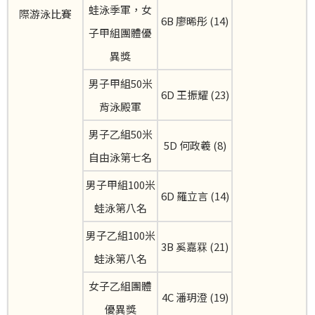
蛙泳季軍，女
際游泳比賽
6B 廖晞彤 (14)
子甲組團體優
異獎
男子甲組50米
6D 王振耀 (23)
背泳殿軍
男子乙組50米
5D 何政羲 (8)
自由泳第七名
男子甲組100米
6D 羅立言 (14)
蛙泳第八名
男子乙組100米
3B 奚嘉罧 (21)
蛙泳第八名
女子乙組團體
4C 潘玥澄 (19)
優異獎