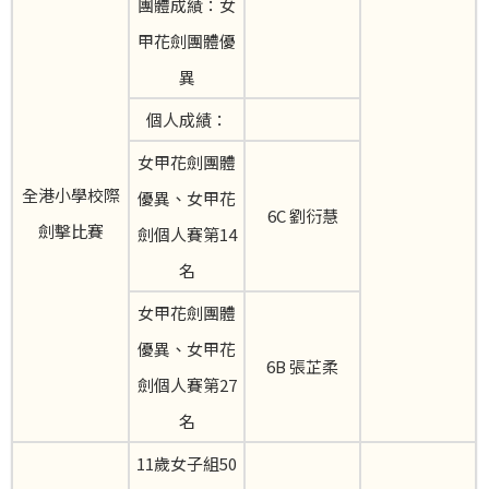
團體成績：女
甲花劍團體優
異
個人成績：
女甲花劍團體
全港小學校際
優異、女甲花
6C 劉衍慧
劍擊比賽
劍個人賽第14
名
女甲花劍團體
優異、女甲花
6B 張芷柔
劍個人賽第27
名
11歲女子組50