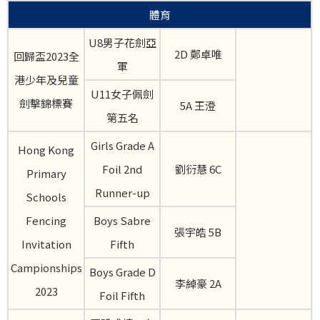
體育
U8男子花劍亞
2D 鄭卓唯
回歸盃2023全
軍
港少年及兒童
U11女子佩劍
劍擊錦標賽
5A 王澄
第五名
Girls Grade A
Hong Kong
Foil 2nd
劉衍慧 6C
Primary
Runner-up
Schools
Fencing
Boys Sabre
張宇皓 5B
Invitation
Fifth
Campionships
Boys Grade D
李綽豪 2A
2023
Foil Fifth