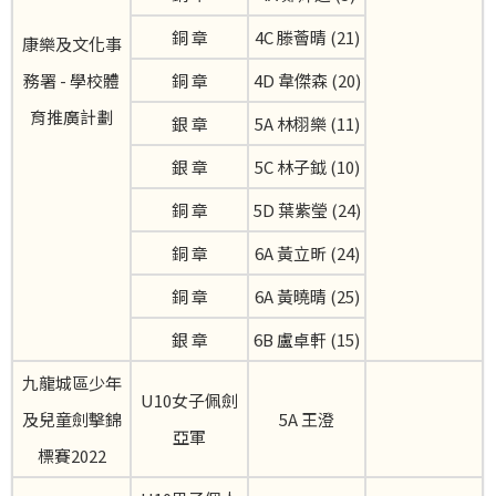
銅 章
4C 滕薈晴 (21)
康樂及文化事
務署 - 學校體
銅 章
4D 韋傑森 (20)
育推廣計劃
銀 章
5A 林栩樂 (11)
銀 章
5C 林子鉞 (10)
銅 章
5D 葉紫瑩 (24)
銅 章
6A 黃立昕 (24)
銅 章
6A 黃曉晴 (25)
銀 章
6B 盧卓軒 (15)
九龍城區少年
U10女子佩劍
及兒童劍擊錦
5A 王澄
亞軍
標賽2022