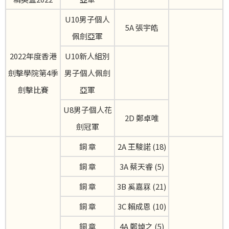
U10男子個人
5A 張宇皓
佩劍亞軍
2022年度香港
U10新人組別
劍擊學院第4季
男子個人佩劍
劍擊比賽
亞軍
U8男子個人花
2D 鄭卓唯
劍冠軍
銅 章
2A 王駿諾 (18)
銅 章
3A 蔡天睿 (5)
銅 章
3B 奚嘉罧 (21)
銅 章
3C 賴成恩 (10)
銅 章
4A 鄭焯之 (5)