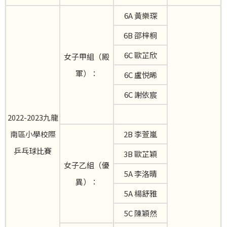
6A 黃樂琛
6B 邵梓桐
6C 歐芷欣
女子甲組（殿
軍）：
6C 盧悦晞
6C 謝依宸
2022-2023九龍
南區小學校際
2B 李萱嵐
乒乓球比賽
3B 歐芷穎
女子乙組（優
5A 李洛晴
異）：
5A 楊舒雅
5C 陳穎然