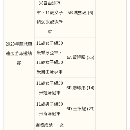
米自由泳冠
軍，11歲女子
5B 馮熙瑤 (6)
組50米蝶泳季
軍
11歲女子組50
2023年龍城康
米蝶泳亞軍，
體盃游泳邀請
6A 黃曉晴 (25)
11歲女子組50
賽
米自由泳季軍
11歲女子組50
6B 廖晞彤 (14)
米蛙泳冠軍
11歲男子組50
6D 王振耀 (23)
米背泳冠軍
團體成績：_女